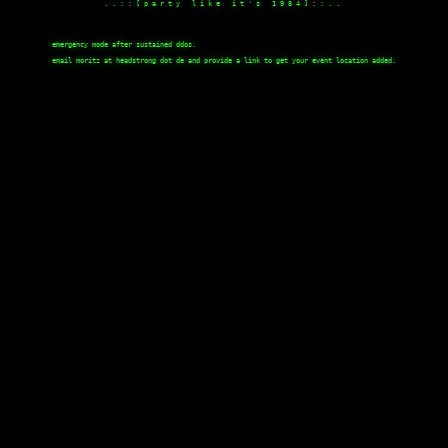
 . . : : [ p a r t y   l i k e   i t ' s   1 9 8 4 ] : : . .

emergency mode after sustained ddos.
