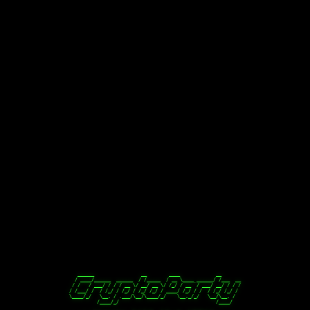
   ______                 __        ____             __

  / ____/______  ______  / /_____  / __ \____ ______/ /___  __

 / /   / ___/ / / / __ \/ __/ __ \/ /_/ / __ `/ ___/ __/ / / /

/ /___/ /  / /_/ / /_/ / /_/ /_/ / ____/ /_/ / /  / /_/ /_/ /

\____/_/   \__, / .___/\__/\____/_/    \__,_/_/   \__/\__, /

          /____/_/                                   /____/
